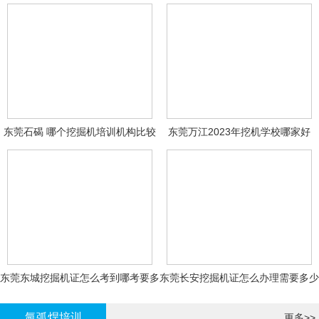
东莞石碣 哪个挖掘机培训机构比较
东莞万江2023年挖机学校哪家好
好?
东莞东城挖掘机证怎么考到哪考要多
东莞长安挖掘机证怎么办理需要多少
少钱-
钱?
氩弧焊培训
更多>>