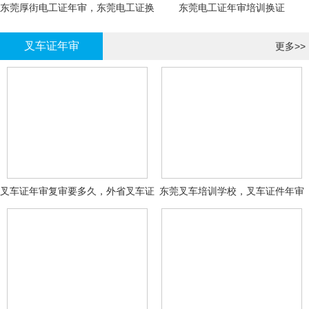
东莞厚街电工证年审，东莞电工证换
东莞电工证年审培训换证
证
叉车证年审
更多>>
叉车证年审复审要多久，外省叉车证
东莞叉车培训学校，叉车证件年审
年审换证