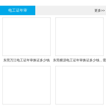
哪里报名?
报名考试
电工证年审
更多>>
东莞万江电工证年审换证多少钱
东莞横沥电工证年审换证多少钱，需
要什么资料