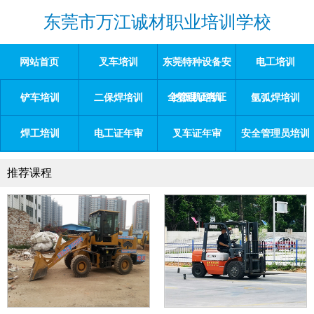
东莞市万江诚材职业培训学校
网站首页
叉车培训
东莞特种设备安
电工培训
全管理证考证
铲车培训
二保焊培训
挖掘机培训
氩弧焊培训
焊工培训
电工证年审
叉车证年审
安全管理员培训
推荐课程