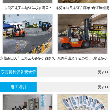
东莞石龙叉车培训学校在哪里?
东莞东坑叉车证在哪考?考证流程是
什么?需要什么资料?
东莞茶山叉车证怎么考要多少钱多久
东莞茶山叉车证办理5天拿证多少
拿证
钱?
东莞特种设备安全管
更多>>
理证考证
电工培训
更多>>