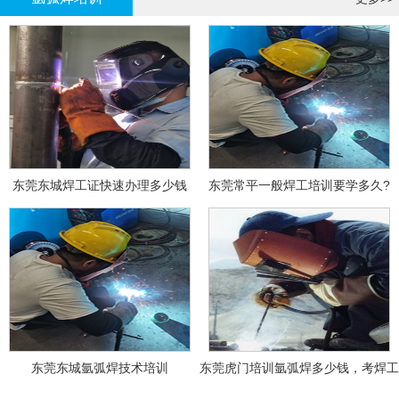
东莞东城焊工证快速办理多少钱
东莞常平一般焊工培训要学多久?
东莞东城氩弧焊技术培训
东莞虎门培训氩弧焊多少钱，考焊工
证多少钱？