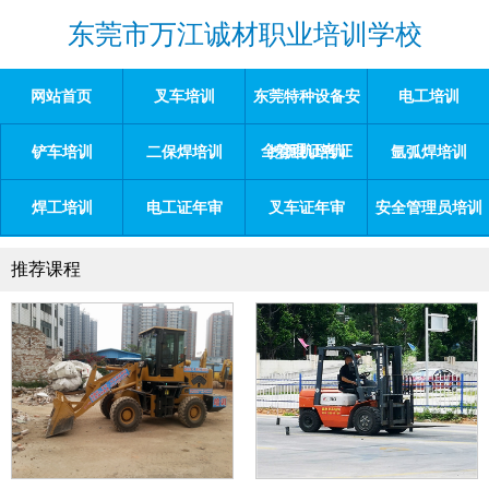
东莞市万江诚材职业培训学校
网站首页
叉车培训
东莞特种设备安
电工培训
全管理证考证
铲车培训
二保焊培训
挖掘机培训
氩弧焊培训
焊工培训
电工证年审
叉车证年审
安全管理员培训
推荐课程