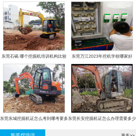
东莞石碣 哪个挖掘机培训机构比较
东莞万江2023年挖机学校哪家好
好?
东莞东城挖掘机证怎么考到哪考要多
东莞长安挖掘机证怎么办理需要多少
少钱-
钱?
氩弧焊培训
更多>>