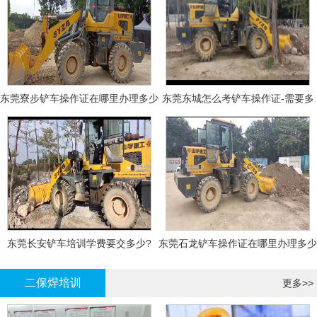
东莞寮步铲车操作证在哪里办理多少
东莞东城怎么考铲车操作证-需要多
钱
少钱?
东莞长安铲车培训学费要交多少?
东莞石龙铲车操作证在哪里办理多少
钱
二保焊培训
更多>>