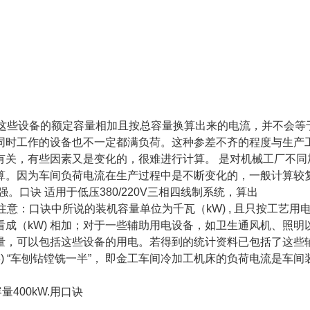
。
将这些设备的额定容量相加且按总容量换算出来的电流，并不会等
同时工作的设备也不一定都满负荷。这种参差不齐的程度与生产
有关，有些因素又是变化的，很难进行计算。 是对机械工厂不同
算。因为车间负荷电流在生产过程中是不断变化的，一般计算较
口诀 适用于低压380/220V三相四线制系统，算出
注意：口诀中所说的装机容量单位为千瓦（kW) , 且只按工艺用
成（kW) 相加；对于一些辅助用电设备，如卫生通风机、照明
量，可以包括这些设备的用电。若得到的统计资料已包括了这些
 “车刨钻镗铣一半”， 即金工车间冷加工机床的负荷电流是车间
400kW.用口诀