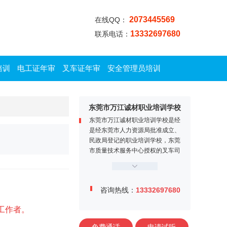
2073445569
在线QQ：
13332697680
联系电话：
培训
电工证年审
叉车证年审
安全管理员培训
东莞市万江诚材职业培训学校
东莞市万江诚材职业培训学校是经
是经东莞市人力资源局批准成立、
民政局登记的职业培训学校，东莞
市质量技术服务中心授权的叉车司
机定点培训机构。学校位于东莞市
万江区牌楼基村工业区金鳌大道1
2号，交通便利、教学设施完善，
咨询热线：
13332697680
师资力量雄厚，学校内设电工实训
中心、焊工实训中心、叉车司机训
工作者。
练场、多媒体课室等。