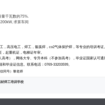
量千瓦数的75%.
0kW, 求算车间
工，高压电工，焊工，氩弧焊，co2气体保护焊，等专业的培训考证
起重机证，电梯证年审。
人高考），网络大专、专升本科（不参加高考），毕业证国家认可通
和毕业证信息
。
联系电话
：
0769-33203599
。
0（微信同号）黎老师
诚材焊工培训学校