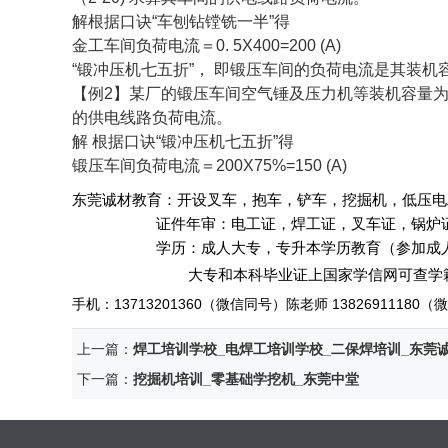
解根据口诀“车刨钻镗铣一半”得
金工车间负荷电流＝0. 5X400=200 (A)
“锻冲压机七五折”， 即锻压车间的负荷电流是其装机容
【例2】某厂的锻压车间空气锤及压力机等装机容量为20
的供电线路负荷电流。
解 根据口诀“锻冲压机七五折”得
锻压车间负荷电流＝200X75%=150 (A)
东莞诚材教育：开设叉车，抱车，铲车，挖掘机，低压电
证件年审：电工证，焊工证，叉车证，锅炉证，
学历：成人大专，专升本学历教育
（参加成
大专和本科毕业证上国家学信网可查学籍
手机：
13713201360
（微信同号）陈老师
1382691118
上一篇：
焊工培训学校_电焊工培训学校_二保焊培训_东莞
下一篇：
挖掘机培训_零基础学挖机_东莞中堂