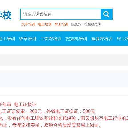
学校
叉车培训
电工培训
焊工培训
氩弧焊
挖掘机培训
电工培训
铲车培训
二保焊培训
挖掘机培训
氩弧焊培训
焊工
证年审 电工证换证
电工证证复审：260元，外省电工证换证：500元
化，没有任何电工理论基础和实践经验，而又想从事电工行业的
为止，考理论和实操，双项合格后发安监局上岗证。