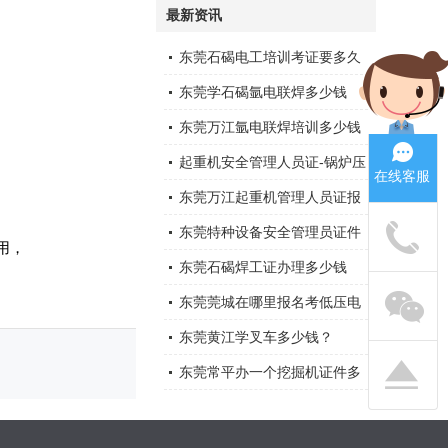
最新资讯
东莞石碣电工培训考证要多久
东莞学石碣氩电联焊多少钱
东莞万江氩电联焊培训多少钱
起重机安全管理人员证-锅炉压
在线客服
力容器证-电梯证在哪里考
东莞万江起重机管理人员证报
。
名多少钱
东莞特种设备安全管理员证件
用，
多少钱，在哪里报名
东莞石碣焊工证办理多少钱
东莞莞城在哪里报名考低压电
工证
东莞黄江学叉车多少钱？
东莞常平办一个挖掘机证件多
少钱