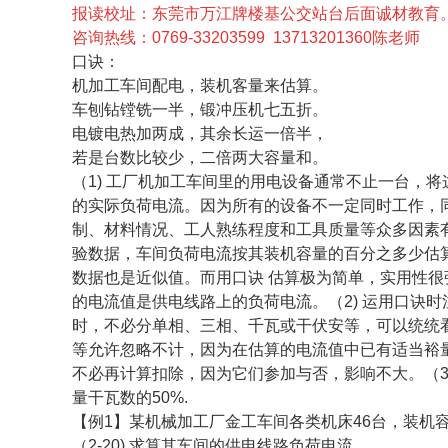
报读校址：东莞市万江牌楼基公交站台后面诚材教育
咨询热线：0769-33203599 13713201360陈老师
口诀：
机加工车间配电，装机客量来估算。
车刨钻镗铣一半，锻冲压机七五折。
电镀电热加两成，其余长运一倍半，
若是台数比较少，二倍两大容量和。
（1) 工厂机加工车间里的用电设备通常不止一台，
的实际负荷电流。因为所有的设备不一定同时工作，
制、材料情况、工人熟练程度和工具质量等众多因素
验数据，车间负荷电流按其装机容量的百分之多少估
数据也是近似值。而用口诀 估算极为简单，实用性很强。
的电流值是供电线路上的负荷电流。（2) 运用口诀时
时，不必分单相、三相、千瓦或干伏安等，可以统统看
等允许忽略不计，因为在估算的电流值中已有适当裕
不必再计算扣除，因为它们参加与否，影响不大。（3)
量干瓦数的50%.
【例1】某机械加工厂金工车间各类机床46台，装机容量
（2-20) 求算其车间的供电线路负荷电流。