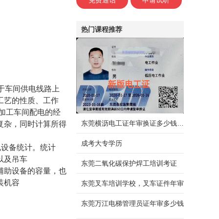
免费通话
申请试听
热门课程推荐
于车间供电线路上
工艺的性质、工作
加工车间配电的经
东莞横沥电工证年审换证多少钱，需要什么资料
复杂，同时计算所得
成考大专学历
电设备统计。统计
以及吊车
东莞二氧化碳保护焊工培训考证
辅助设备的容量，也
装机容
东莞叉车培训学校，叉车证件年审
东莞万江电梯管理员证年审多少钱