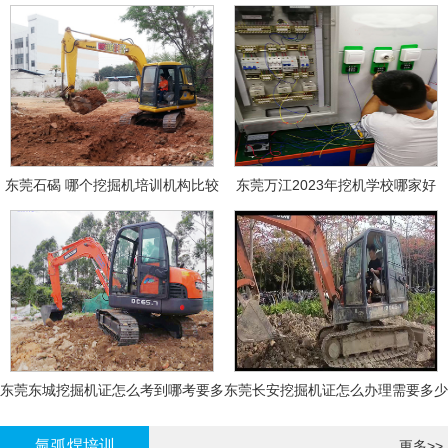
东莞石碣 哪个挖掘机培训机构比较
东莞万江2023年挖机学校哪家好
好?
东莞东城挖掘机证怎么考到哪考要多
东莞长安挖掘机证怎么办理需要多少
少钱-
钱?
氩弧焊培训
更多>>