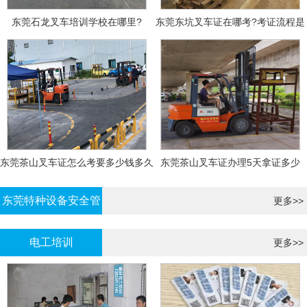
东莞石龙叉车培训学校在哪里?
东莞东坑叉车证在哪考?考证流程是
什么?需要什么资料?
东莞茶山叉车证怎么考要多少钱多久
东莞茶山叉车证办理5天拿证多少
拿证
钱?
东莞特种设备安全管
更多>>
理证考证
电工培训
更多>>