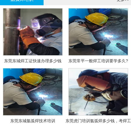
东莞东城焊工证快速办理多少钱
东莞常平一般焊工培训要学多久?
东莞东城氩弧焊技术培训
东莞虎门培训氩弧焊多少钱，考焊工
证多少钱？