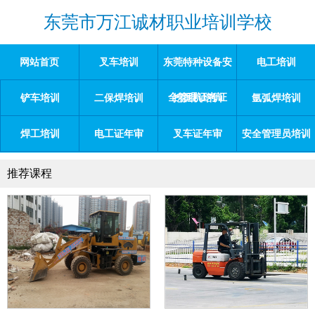
东莞市万江诚材职业培训学校
网站首页
叉车培训
东莞特种设备安
电工培训
全管理证考证
铲车培训
二保焊培训
挖掘机培训
氩弧焊培训
焊工培训
电工证年审
叉车证年审
安全管理员培训
推荐课程