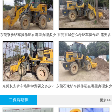
东莞寮步铲车操作证在哪里办理多少
东莞东城怎么考铲车操作证-需要多
钱
少钱?
东莞长安铲车培训学费要交多少?
东莞石龙铲车操作证在哪里办理多少
钱
二保焊培训
更多>>