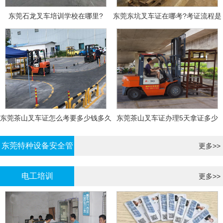
东莞石龙叉车培训学校在哪里?
东莞东坑叉车证在哪考?考证流程是
什么?需要什么资料?
东莞茶山叉车证怎么考要多少钱多久
东莞茶山叉车证办理5天拿证多少
拿证
钱?
东莞特种设备安全管
更多>>
理证考证
电工培训
更多>>