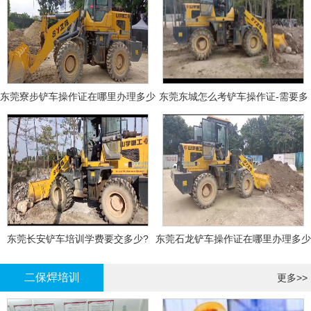
东莞寮步铲车操作证在哪里办理多少
东莞东城怎么考铲车操作证-需要多
钱
少钱?
东莞长安铲车培训学费要交多少?
东莞石龙铲车操作证在哪里办理多少
钱
二保焊培训
更多>>