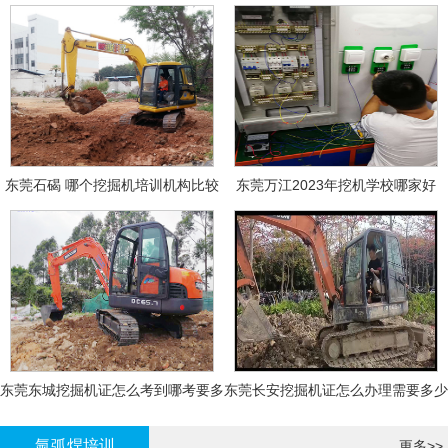
东莞石碣 哪个挖掘机培训机构比较
东莞万江2023年挖机学校哪家好
好?
东莞东城挖掘机证怎么考到哪考要多
东莞长安挖掘机证怎么办理需要多少
少钱-
钱?
氩弧焊培训
更多>>