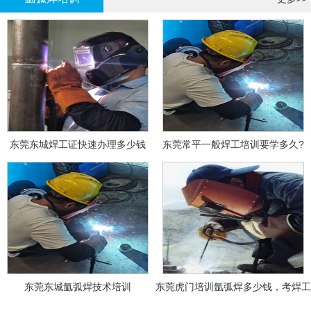
东莞东城焊工证快速办理多少钱
东莞常平一般焊工培训要学多久?
东莞东城氩弧焊技术培训
东莞虎门培训氩弧焊多少钱，考焊工
证多少钱？