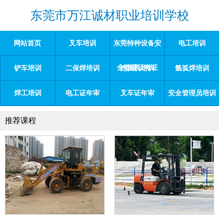
东莞市万江诚材职业培训学校
网站首页
叉车培训
东莞特种设备安
电工培训
全管理证考证
铲车培训
二保焊培训
挖掘机培训
氩弧焊培训
焊工培训
电工证年审
叉车证年审
安全管理员培训
推荐课程