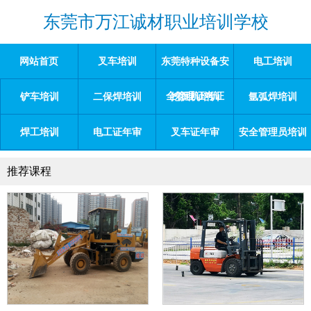
东莞市万江诚材职业培训学校
网站首页
叉车培训
东莞特种设备安
电工培训
全管理证考证
铲车培训
二保焊培训
挖掘机培训
氩弧焊培训
焊工培训
电工证年审
叉车证年审
安全管理员培训
推荐课程