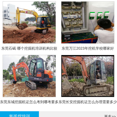
东莞石碣 哪个挖掘机培训机构比较
东莞万江2023年挖机学校哪家好
好?
东莞东城挖掘机证怎么考到哪考要多
东莞长安挖掘机证怎么办理需要多少
少钱-
钱?
氩弧焊培训
更多>>