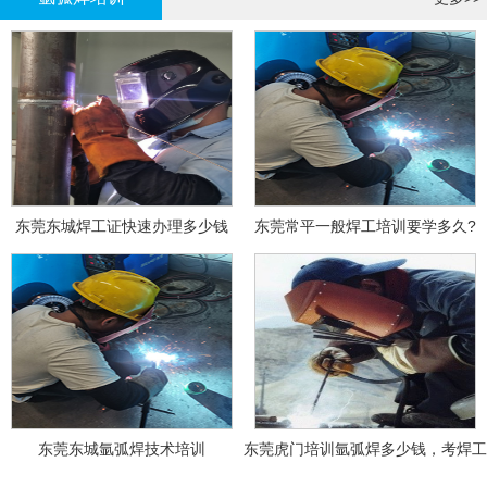
东莞东城焊工证快速办理多少钱
东莞常平一般焊工培训要学多久?
东莞东城氩弧焊技术培训
东莞虎门培训氩弧焊多少钱，考焊工
证多少钱？