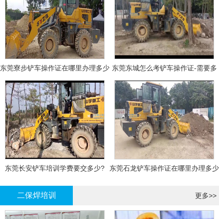
东莞寮步铲车操作证在哪里办理多少
东莞东城怎么考铲车操作证-需要多
钱
少钱?
东莞长安铲车培训学费要交多少?
东莞石龙铲车操作证在哪里办理多少
钱
二保焊培训
更多>>