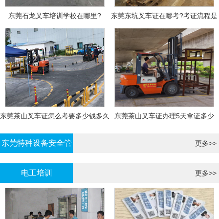
东莞石龙叉车培训学校在哪里?
东莞东坑叉车证在哪考?考证流程是
什么?需要什么资料?
东莞茶山叉车证怎么考要多少钱多久
东莞茶山叉车证办理5天拿证多少
拿证
钱?
东莞特种设备安全管
更多>>
理证考证
电工培训
更多>>