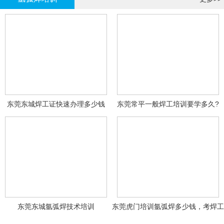
东莞东城焊工证快速办理多少钱
东莞常平一般焊工培训要学多久?
东莞东城氩弧焊技术培训
东莞虎门培训氩弧焊多少钱，考焊工
证多少钱？