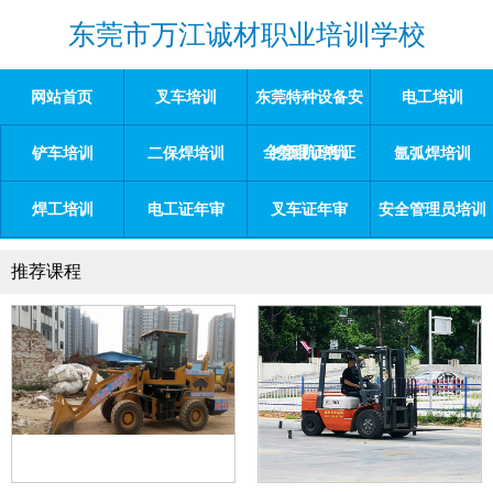
东莞市万江诚材职业培训学校
网站首页
叉车培训
东莞特种设备安
电工培训
全管理证考证
铲车培训
二保焊培训
挖掘机培训
氩弧焊培训
焊工培训
电工证年审
叉车证年审
安全管理员培训
推荐课程