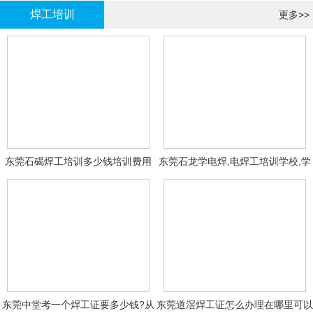
焊工培训
更多>>
东莞石碣焊工培训多少钱培训费用
东莞石龙学电焊,电焊工培训学校,学
费多少钱?
东莞中堂考一个焊工证要多少钱?从
东莞道滘焊工证怎么办理在哪里可以