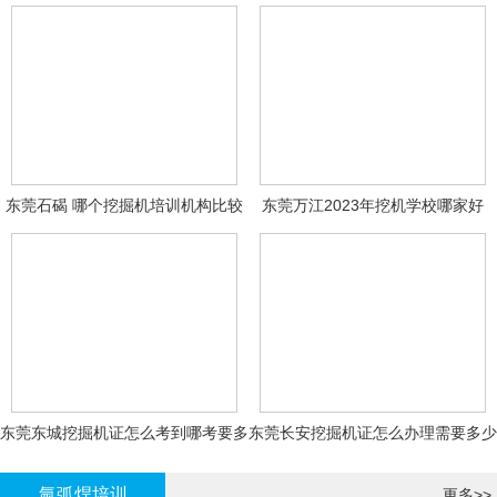
东莞石碣 哪个挖掘机培训机构比较
东莞万江2023年挖机学校哪家好
好?
东莞东城挖掘机证怎么考到哪考要多
东莞长安挖掘机证怎么办理需要多少
少钱-
钱?
氩弧焊培训
更多>>