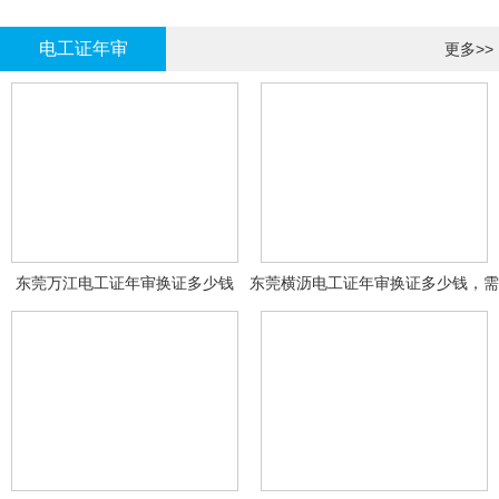
哪里报名?
报名考试
电工证年审
更多>>
东莞万江电工证年审换证多少钱
东莞横沥电工证年审换证多少钱，需
要什么资料