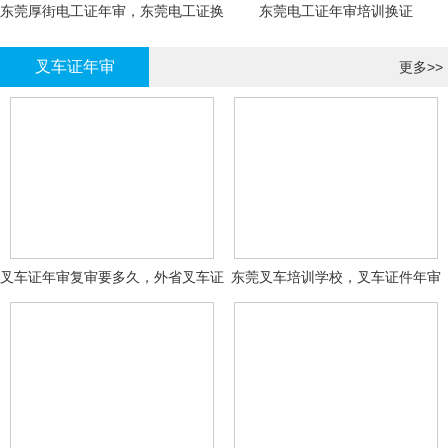
东莞厚街电工证年审，东莞电工证换
东莞电工证年审培训换证
证
叉车证年审
更多>>
叉车证年审复审要多久，外省叉车证
东莞叉车培训学校，叉车证件年审
年审换证