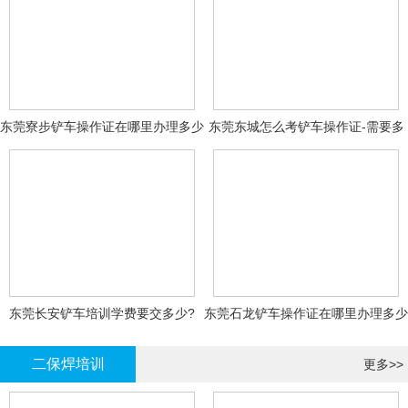
东莞寮步铲车操作证在哪里办理多少
东莞东城怎么考铲车操作证-需要多
钱
少钱?
东莞长安铲车培训学费要交多少?
东莞石龙铲车操作证在哪里办理多少
钱
二保焊培训
更多>>