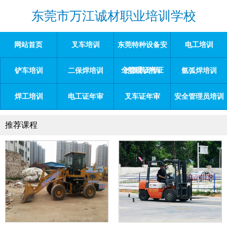
东莞市万江诚材职业培训学校
网站首页
叉车培训
东莞特种设备安
电工培训
全管理证考证
铲车培训
二保焊培训
挖掘机培训
氩弧焊培训
焊工培训
电工证年审
叉车证年审
安全管理员培训
推荐课程