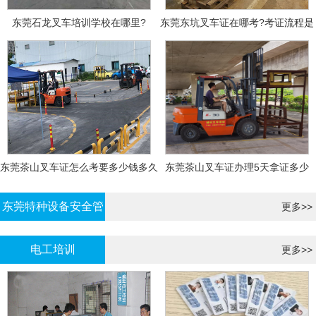
东莞石龙叉车培训学校在哪里?
东莞东坑叉车证在哪考?考证流程是
什么?需要什么资料?
东莞茶山叉车证怎么考要多少钱多久
东莞茶山叉车证办理5天拿证多少
拿证
钱?
东莞特种设备安全管
更多>>
理证考证
电工培训
更多>>