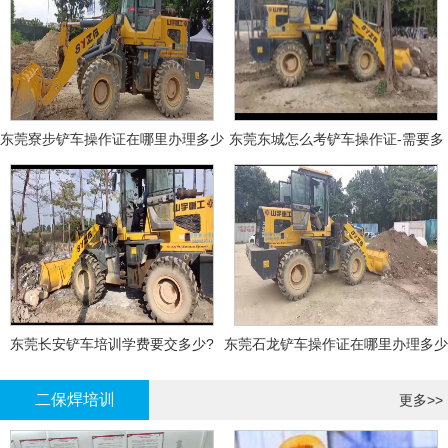
东莞寮步铲车操作证在哪里办理多少
东莞东城怎么考铲车操作证-需要多
钱
少钱?
东莞长安铲车培训学费要交多少?
东莞石龙铲车操作证在哪里办理多少
钱
二保焊培训
更多>>