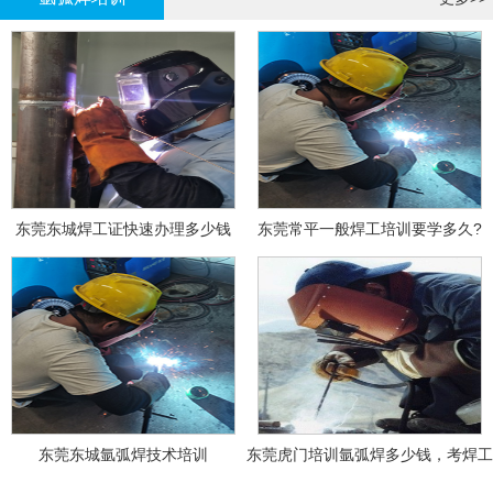
东莞东城焊工证快速办理多少钱
东莞常平一般焊工培训要学多久?
东莞东城氩弧焊技术培训
东莞虎门培训氩弧焊多少钱，考焊工
证多少钱？