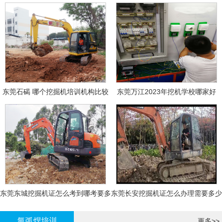
东莞石碣 哪个挖掘机培训机构比较
东莞万江2023年挖机学校哪家好
好?
东莞东城挖掘机证怎么考到哪考要多
东莞长安挖掘机证怎么办理需要多少
少钱-
钱?
氩弧焊培训
更多>>