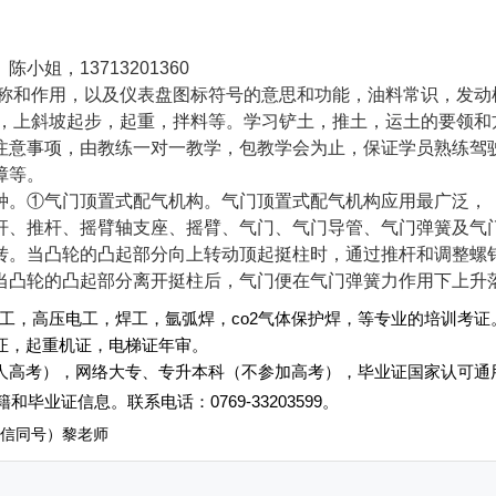
姐，13713201360
名称和作用，以及仪表盘图标符号的意思和功能，油料常识，发动
弯，上斜坡起步，起重，拌料等。学习铲土，推土，运土的要领和
注意事项，由教练一对一教学，包教学会为止，保证学员熟练驾
障等。
种。①气门顶置式配气机构。气门顶置式配气机构应用最广泛，
杆、推杆、摇臂轴支座、摇臂、气门、气门导管、气门弹簧及气
转。当凸轮的凸起部分向上转动顶起挺柱时，通过推杆和调整螺
当凸轮的凸起部分离开挺柱后，气门便在气门弹簧力作用下上升
工，高压电工，焊工，氩弧焊，co2气体保护焊，等专业的培训考证
起重机证，电梯证年审。
人高考），网络大专、专升本科（不参加高考），毕业证国家认可通
和毕业证信息
。
联系电话
：
0769-33203599
。
0（微信同号）黎老师