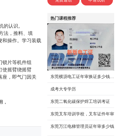
免费通话
申请试听
热门课程推荐
机的认识。
方法，推料、填
驶和操作。学习装载
门锁片等机件组
钉使摇臂绕摇臂
东莞横沥电工证年审换证多少钱，需要什么资料
落座，即气门因关
。
成考大专学历
东莞二氧化碳保护焊工培训考证
用，
东莞叉车培训学校，叉车证件年审
东莞万江电梯管理员证年审多少钱