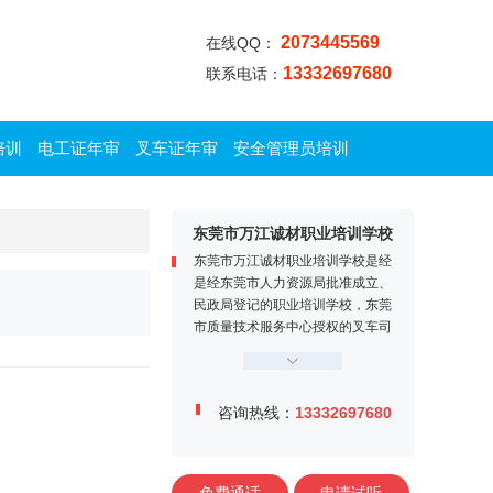
2073445569
在线QQ：
13332697680
联系电话：
培训
电工证年审
叉车证年审
安全管理员培训
东莞市万江诚材职业培训学校
东莞市万江诚材职业培训学校是经
是经东莞市人力资源局批准成立、
民政局登记的职业培训学校，东莞
市质量技术服务中心授权的叉车司
机定点培训机构。学校位于东莞市
万江区牌楼基村工业区金鳌大道1
2号，交通便利、教学设施完善，
咨询热线：
13332697680
师资力量雄厚，学校内设电工实训
中心、焊工实训中心、叉车司机训
练场、多媒体课室等。