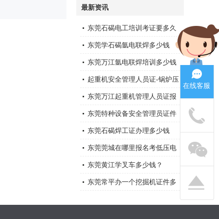
最新资讯
东莞石碣电工培训考证要多久
东莞学石碣氩电联焊多少钱
东莞万江氩电联焊培训多少钱
起重机安全管理人员证-锅炉压
在线客服
力容器证-电梯证在哪里考
东莞万江起重机管理人员证报
名多少钱
东莞特种设备安全管理员证件
多少钱，在哪里报名
东莞石碣焊工证办理多少钱
东莞莞城在哪里报名考低压电
工证
东莞黄江学叉车多少钱？
东莞常平办一个挖掘机证件多
少钱