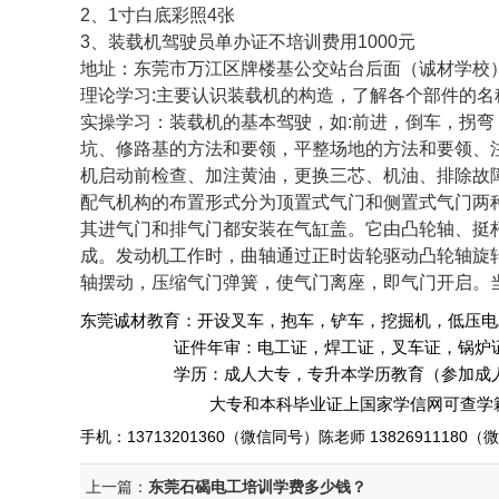
2、1寸白底彩照4张
3、装载机驾驶员单办证不培训费用1000元
地址：东莞市万江区牌楼基公交站台后面（诚材学校）陈小
理论学习:主要认识装载机的构造，了解各个部件的
实操学习：装载机的基本驾驶，如:前进，倒车，拐
坑、修路基的方法和要领，平整场地的方法和要领、
机启动前检查、加注黄油，更换三芯、机油、排除故
配气机构的布置形式分为顶置式气门和侧置式气门两
其进气门和排气门都安装在气缸盖。它由凸轮轴、挺
成。发动机工作时，曲轴通过正时齿轮驱动凸轮轴旋
轴摆动，压缩气门弹簧，使气门离座，即气门开启。
东莞诚材教育：开设叉车，抱车，铲车，挖掘机，低压电
证件年审：电工证，焊工证，叉车证，锅炉证，
学历：成人大专，专升本学历教育
（参加成
大专和本科毕业证上国家学信网可查学籍
手机：
13713201360
（微信同号）陈老师
1382691118
上一篇：
东莞石碣电工培训学费多少钱？