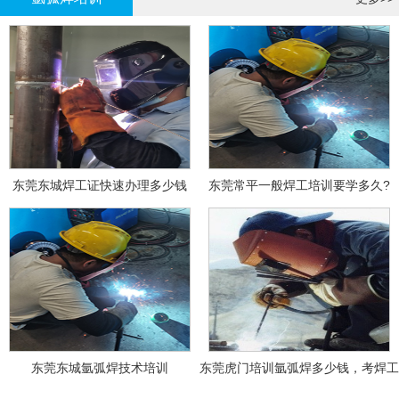
东莞东城焊工证快速办理多少钱
东莞常平一般焊工培训要学多久?
东莞东城氩弧焊技术培训
东莞虎门培训氩弧焊多少钱，考焊工
证多少钱？