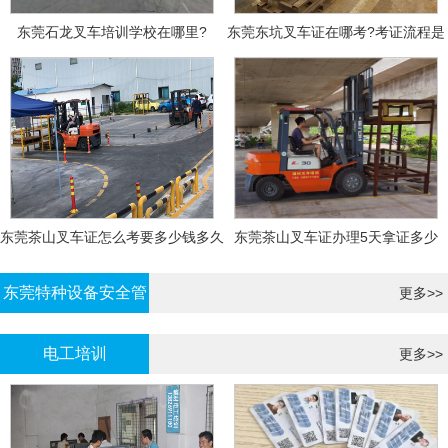
东莞石龙叉车培训学校在哪里?
东莞东坑叉车证在哪考?考证流程是
什么?需要什么资料?
东莞茶山叉车证怎么考要多少钱多久
东莞茶山叉车证办理5天拿证多少
拿证
钱?
东莞特种设备安全管
更多>>
理证考证
电工培训
更多>>