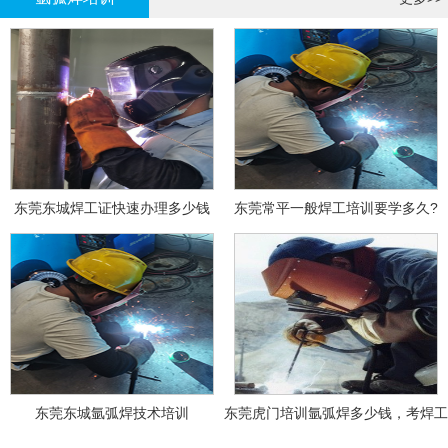
东莞东城焊工证快速办理多少钱
东莞常平一般焊工培训要学多久?
东莞东城氩弧焊技术培训
东莞虎门培训氩弧焊多少钱，考焊工
证多少钱？