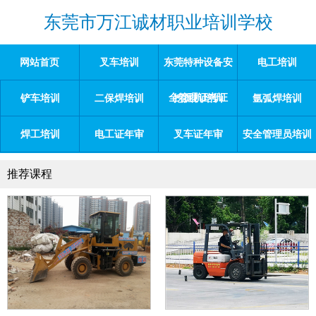
东莞市万江诚材职业培训学校
网站首页
叉车培训
东莞特种设备安
电工培训
全管理证考证
铲车培训
二保焊培训
挖掘机培训
氩弧焊培训
焊工培训
电工证年审
叉车证年审
安全管理员培训
推荐课程