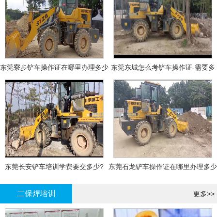
东莞寮步铲车操作证在哪里办理多少
东莞东城怎么考铲车操作证-需要多
钱
少钱?
东莞长安铲车培训学费要交多少?
东莞石龙铲车操作证在哪里办理多少
钱
二保焊培训
更多>>