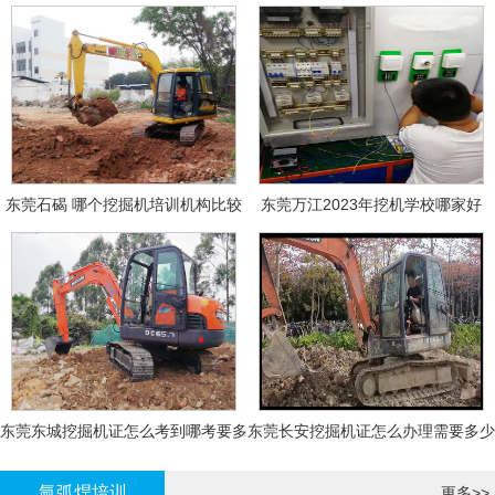
东莞石碣 哪个挖掘机培训机构比较
东莞万江2023年挖机学校哪家好
好?
东莞东城挖掘机证怎么考到哪考要多
东莞长安挖掘机证怎么办理需要多少
少钱-
钱?
氩弧焊培训
更多>>