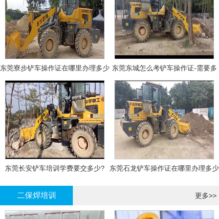
东莞寮步铲车操作证在哪里办理多少
东莞东城怎么考铲车操作证-需要多
钱
少钱?
东莞长安铲车培训学费要交多少?
东莞石龙铲车操作证在哪里办理多少
钱
二保焊培训
更多>>