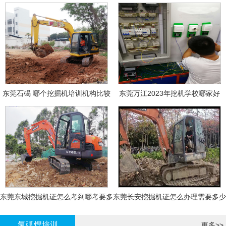
东莞石碣 哪个挖掘机培训机构比较
东莞万江2023年挖机学校哪家好
好?
东莞东城挖掘机证怎么考到哪考要多
东莞长安挖掘机证怎么办理需要多少
少钱-
钱?
氩弧焊培训
更多>>