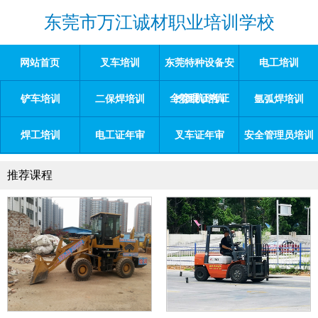
东莞市万江诚材职业培训学校
网站首页
叉车培训
东莞特种设备安
电工培训
全管理证考证
铲车培训
二保焊培训
挖掘机培训
氩弧焊培训
焊工培训
电工证年审
叉车证年审
安全管理员培训
推荐课程