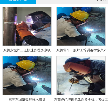
东莞东城焊工证快速办理多少钱
东莞常平一般焊工培训要学多久?
东莞东城氩弧焊技术培训
东莞虎门培训氩弧焊多少钱，考焊工
证多少钱？