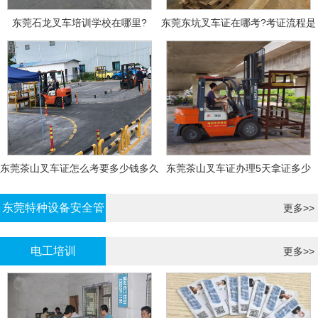
东莞石龙叉车培训学校在哪里?
东莞东坑叉车证在哪考?考证流程是
什么?需要什么资料?
东莞茶山叉车证怎么考要多少钱多久
东莞茶山叉车证办理5天拿证多少
拿证
钱?
东莞特种设备安全管
更多>>
理证考证
电工培训
更多>>