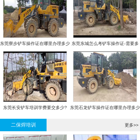
东莞寮步铲车操作证在哪里办理多少
东莞东城怎么考铲车操作证-需要多
钱
少钱?
东莞长安铲车培训学费要交多少?
东莞石龙铲车操作证在哪里办理多少
钱
二保焊培训
更多>>