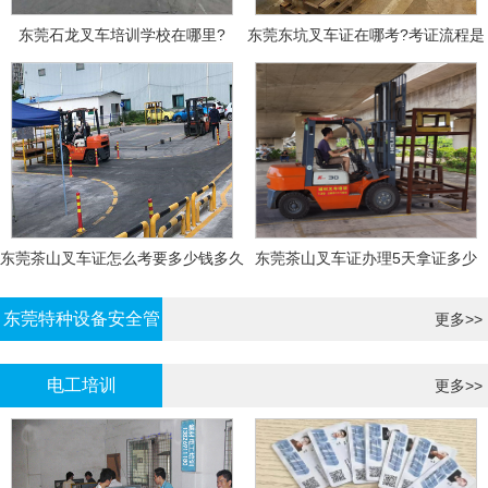
东莞石龙叉车培训学校在哪里?
东莞东坑叉车证在哪考?考证流程是
什么?需要什么资料?
东莞茶山叉车证怎么考要多少钱多久
东莞茶山叉车证办理5天拿证多少
拿证
钱?
东莞特种设备安全管
更多>>
理证考证
电工培训
更多>>