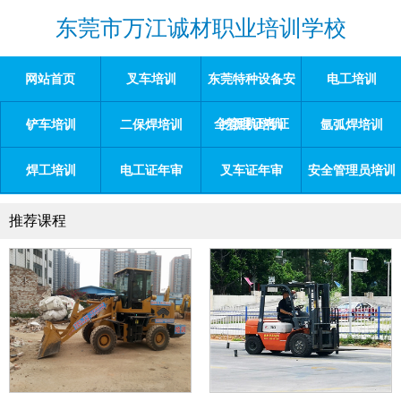
东莞市万江诚材职业培训学校
网站首页
叉车培训
东莞特种设备安
电工培训
全管理证考证
铲车培训
二保焊培训
挖掘机培训
氩弧焊培训
焊工培训
电工证年审
叉车证年审
安全管理员培训
推荐课程