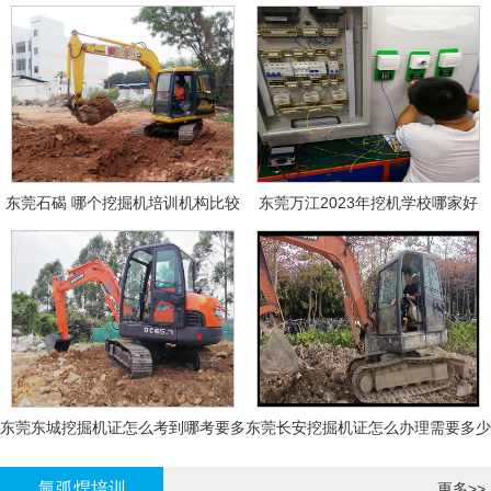
东莞石碣 哪个挖掘机培训机构比较
东莞万江2023年挖机学校哪家好
好?
东莞东城挖掘机证怎么考到哪考要多
东莞长安挖掘机证怎么办理需要多少
少钱-
钱?
氩弧焊培训
更多>>