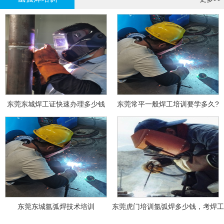
东莞东城焊工证快速办理多少钱
东莞常平一般焊工培训要学多久?
东莞东城氩弧焊技术培训
东莞虎门培训氩弧焊多少钱，考焊工
证多少钱？