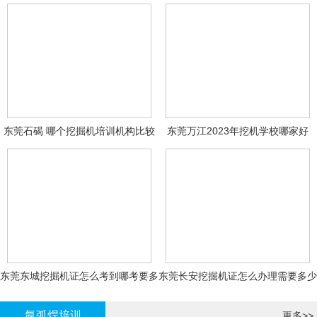
东莞石碣 哪个挖掘机培训机构比较
东莞万江2023年挖机学校哪家好
好?
东莞东城挖掘机证怎么考到哪考要多
东莞长安挖掘机证怎么办理需要多少
少钱-
钱?
氩弧焊培训
更多>>