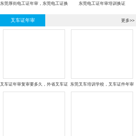
东莞厚街电工证年审，东莞电工证换
东莞电工证年审培训换证
证
叉车证年审
更多>>
叉车证年审复审要多久，外省叉车证
东莞叉车培训学校，叉车证件年审
年审换证