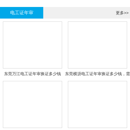
哪里报名?
报名考试
电工证年审
更多>>
东莞万江电工证年审换证多少钱
东莞横沥电工证年审换证多少钱，需
要什么资料