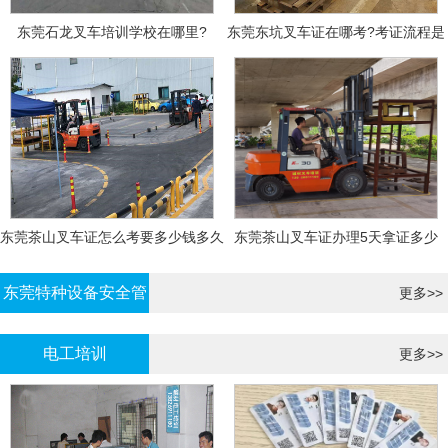
东莞石龙叉车培训学校在哪里?
东莞东坑叉车证在哪考?考证流程是
什么?需要什么资料?
东莞茶山叉车证怎么考要多少钱多久
东莞茶山叉车证办理5天拿证多少
拿证
钱?
东莞特种设备安全管
更多>>
理证考证
电工培训
更多>>