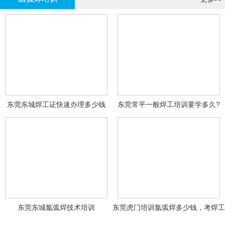
东莞东城焊工证快速办理多少钱
东莞常平一般焊工培训要学多久?
东莞东城氩弧焊技术培训
东莞虎门培训氩弧焊多少钱，考焊工
证多少钱？