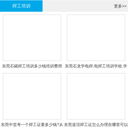
焊工培训
更多>>
东莞石碣焊工培训多少钱培训费用
东莞石龙学电焊,电焊工培训学校,学
费多少钱?
东莞中堂考一个焊工证要多少钱?从
东莞道滘焊工证怎么办理在哪里可以