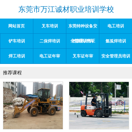
东莞市万江诚材职业培训学校
网站首页
叉车培训
东莞特种设备安
电工培训
全管理证考证
铲车培训
二保焊培训
挖掘机培训
氩弧焊培训
焊工培训
电工证年审
叉车证年审
安全管理员培训
推荐课程