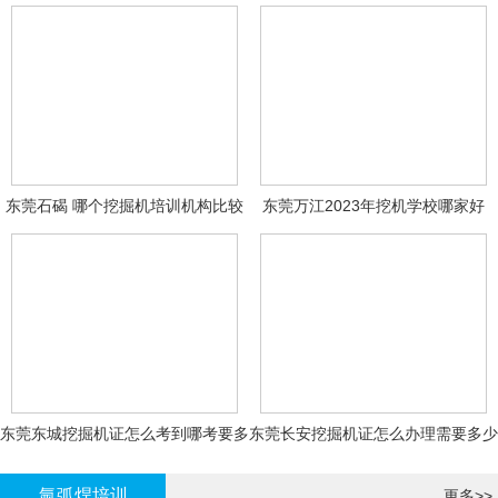
东莞石碣 哪个挖掘机培训机构比较
东莞万江2023年挖机学校哪家好
好?
东莞东城挖掘机证怎么考到哪考要多
东莞长安挖掘机证怎么办理需要多少
少钱-
钱?
氩弧焊培训
更多>>