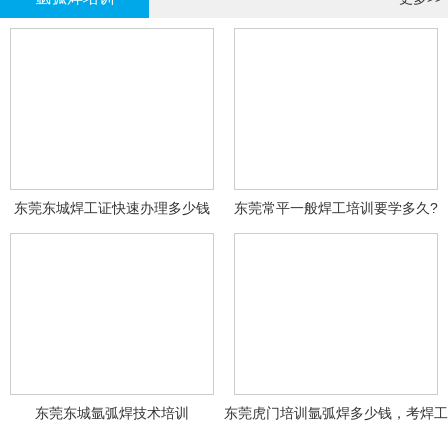
东莞东城焊工证快速办理多少钱
东莞常平一般焊工培训要学多久?
东莞东城氩弧焊技术培训
东莞虎门培训氩弧焊多少钱，考焊工
证多少钱？