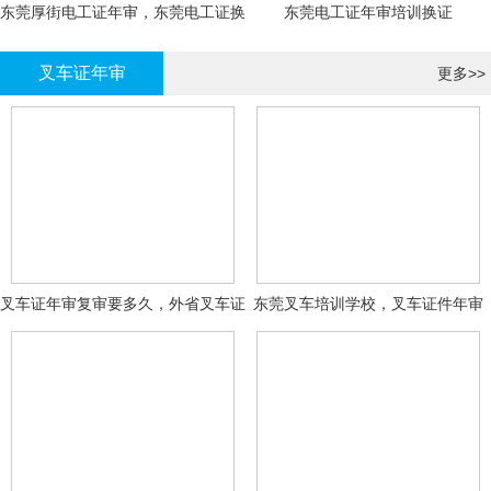
东莞厚街电工证年审，东莞电工证换
东莞电工证年审培训换证
证
叉车证年审
更多>>
叉车证年审复审要多久，外省叉车证
东莞叉车培训学校，叉车证件年审
年审换证