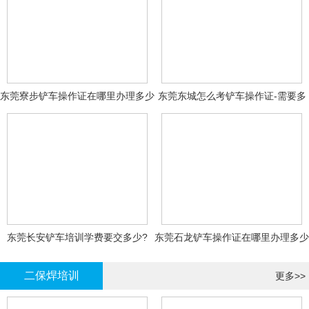
东莞寮步铲车操作证在哪里办理多少
东莞东城怎么考铲车操作证-需要多
钱
少钱?
东莞长安铲车培训学费要交多少?
东莞石龙铲车操作证在哪里办理多少
钱
二保焊培训
更多>>