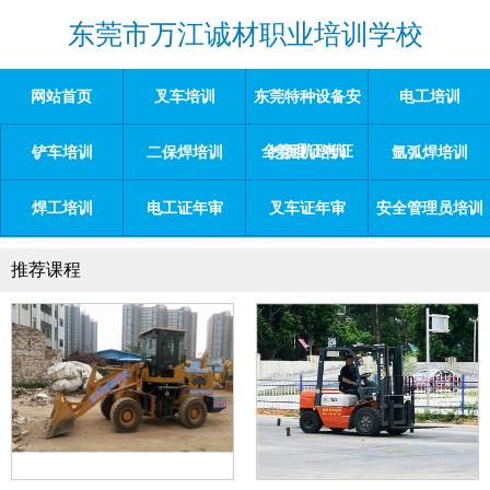
东莞市万江诚材职业培训学校
网站首页
叉车培训
东莞特种设备安
电工培训
全管理证考证
铲车培训
二保焊培训
挖掘机培训
氩弧焊培训
焊工培训
电工证年审
叉车证年审
安全管理员培训
推荐课程