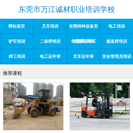
东莞市万江诚材职业培训学校
网站首页
叉车培训
东莞特种设备安
电工培训
全管理证考证
铲车培训
二保焊培训
挖掘机培训
氩弧焊培训
焊工培训
电工证年审
叉车证年审
安全管理员培训
推荐课程