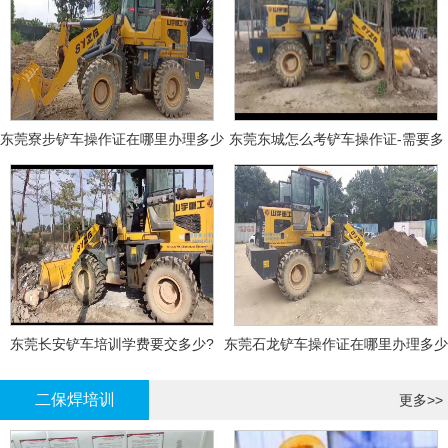
东莞寮步铲车操作证在哪里办理多少
东莞东城怎么考铲车操作证-需要多
钱
少钱?
东莞长安铲车培训学费要交多少?
东莞石龙铲车操作证在哪里办理多少
钱
二保焊培训
更多>>