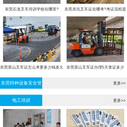
东莞石龙叉车培训学校在哪里?
东莞东坑叉车证在哪考?考证流程是
什么?需要什么资料?
东莞茶山叉车证怎么考要多少钱多久
东莞茶山叉车证办理5天拿证多少
拿证
钱?
东莞特种设备安全管
更多>>
理证考证
电工培训
更多>>