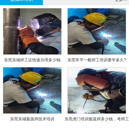
东莞东城焊工证快速办理多少钱
东莞常平一般焊工培训要学多久?
东莞东城氩弧焊技术培训
东莞虎门培训氩弧焊多少钱，考焊工
证多少钱？