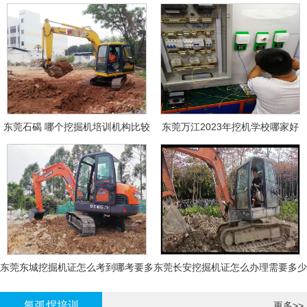
东莞石碣 哪个挖掘机培训机构比较
东莞万江2023年挖机学校哪家好
好?
东莞东城挖掘机证怎么考到哪考要多
东莞长安挖掘机证怎么办理需要多少
少钱-
钱?
氩弧焊培训
更多>>