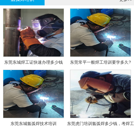
东莞东城焊工证快速办理多少钱
东莞常平一般焊工培训要学多久?
东莞东城氩弧焊技术培训
东莞虎门培训氩弧焊多少钱，考焊工
证多少钱？