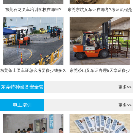
东莞石龙叉车培训学校在哪里?
东莞东坑叉车证在哪考?考证流程是
什么?需要什么资料?
东莞茶山叉车证怎么考要多少钱多久
东莞茶山叉车证办理5天拿证多少
拿证
钱?
东莞特种设备安全管
更多>>
理证考证
电工培训
更多>>