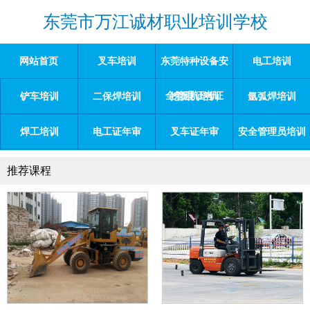
东莞市万江诚材职业培训学校
网站首页
叉车培训
东莞特种设备安
电工培训
全管理证考证
铲车培训
二保焊培训
挖掘机培训
氩弧焊培训
焊工培训
电工证年审
叉车证年审
安全管理员培训
推荐课程