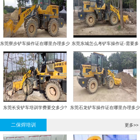
东莞寮步铲车操作证在哪里办理多少
东莞东城怎么考铲车操作证-需要多
钱
少钱?
东莞长安铲车培训学费要交多少?
东莞石龙铲车操作证在哪里办理多少
钱
二保焊培训
更多>>