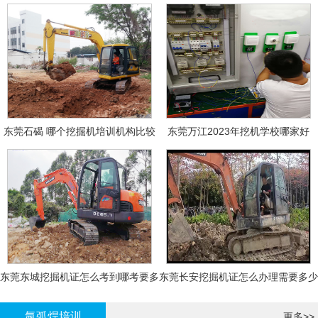
东莞石碣 哪个挖掘机培训机构比较
东莞万江2023年挖机学校哪家好
好?
东莞东城挖掘机证怎么考到哪考要多
东莞长安挖掘机证怎么办理需要多少
少钱-
钱?
氩弧焊培训
更多>>