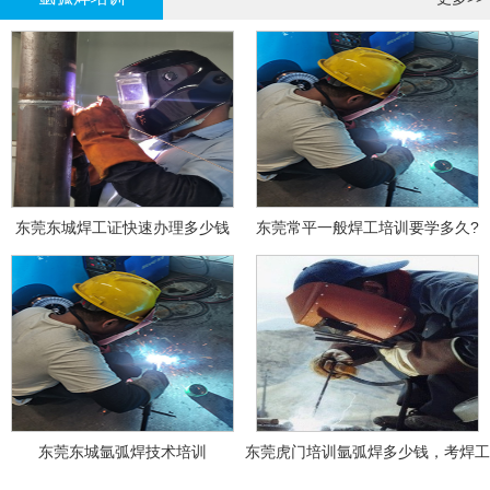
东莞东城焊工证快速办理多少钱
东莞常平一般焊工培训要学多久?
东莞东城氩弧焊技术培训
东莞虎门培训氩弧焊多少钱，考焊工
证多少钱？