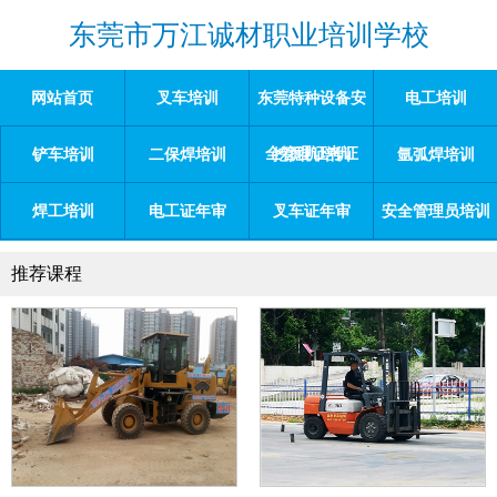
东莞市万江诚材职业培训学校
网站首页
叉车培训
东莞特种设备安
电工培训
全管理证考证
铲车培训
二保焊培训
挖掘机培训
氩弧焊培训
焊工培训
电工证年审
叉车证年审
安全管理员培训
推荐课程