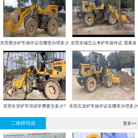
东莞寮步铲车操作证在哪里办理多少
东莞东城怎么考铲车操作证-需要多
钱
少钱?
东莞长安铲车培训学费要交多少?
东莞石龙铲车操作证在哪里办理多少
钱
二保焊培训
更多>>