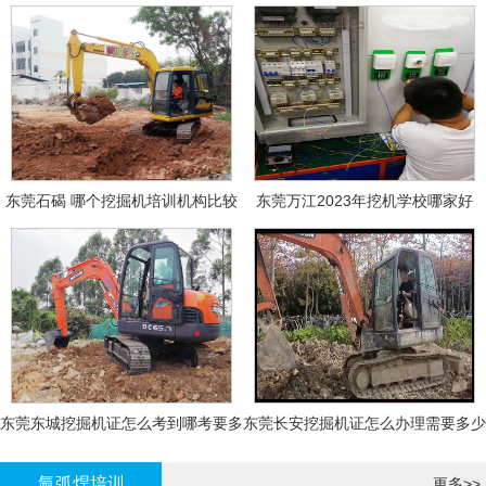
东莞石碣 哪个挖掘机培训机构比较
东莞万江2023年挖机学校哪家好
好?
东莞东城挖掘机证怎么考到哪考要多
东莞长安挖掘机证怎么办理需要多少
少钱-
钱?
氩弧焊培训
更多>>