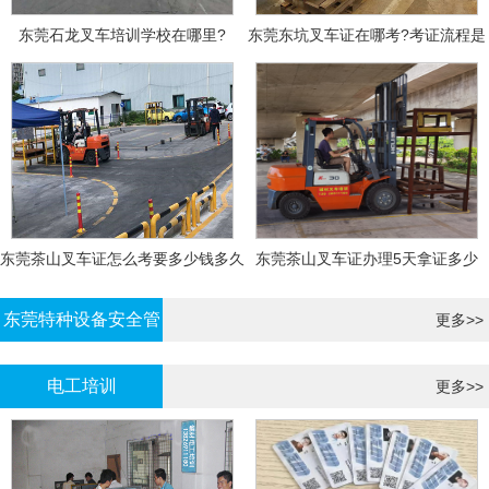
东莞石龙叉车培训学校在哪里?
东莞东坑叉车证在哪考?考证流程是
什么?需要什么资料?
东莞茶山叉车证怎么考要多少钱多久
东莞茶山叉车证办理5天拿证多少
拿证
钱?
东莞特种设备安全管
更多>>
理证考证
电工培训
更多>>