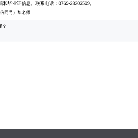
和毕业证信息
。
联系电话
：
0769-33203599
。
0（微信同号）黎老师
呢？