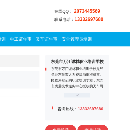
2073445569
在线QQ：
13332697680
联系电话：
培训
电工证年审
叉车证年审
安全管理员培训
东莞市万江诚材职业培训学校
东莞市万江诚材职业培训学校是经
是经东莞市人力资源局批准成立、
民政局登记的职业培训学校，东莞
市质量技术服务中心授权的叉车司
机定点培训机构。学校位于东莞市
万江区牌楼基村工业区金鳌大道1
2号，交通便利、教学设施完善，
咨询热线：
13332697680
师资力量雄厚，学校内设电工实训
中心、焊工实训中心、叉车司机训
练场、多媒体课室等。