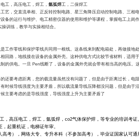
，电工，高压电工，焊工，
氩弧焊
工，二保焊工
工工艺，交直流单相、正反转控制电路、星三角降压启动控制电路、三相
控设备的运行与维护、电工精密仪器的使用和维护等课程，掌握电工上岗
实操训练，教学与实操相结合。
就是工作零线和保护零线共同用一根线。这条线来到配电箱处，再做接地
单相回路，地线接在设备的金属外壳。这种供电方式比较节省材料，适用
制的供电。一旦 Pen线断了，设备的金属外壳就会带有相当高的电压。
要的还要考虑距离，您的载流量虽然没有问题了，但是由于距离过长，电
，有时候导线强度为主要矛盾，所以载流量导线压降都没问题，但是由于
时候主要考虑的是导线强度，导线强度上升为主要矛盾了
工，高压电工，焊工，氩弧焊，co2气体保护焊，等专业的培训考证
起重机证，电梯证年审。
人高考），网络大专、专升本科（不参加高考），毕业证国家认可通