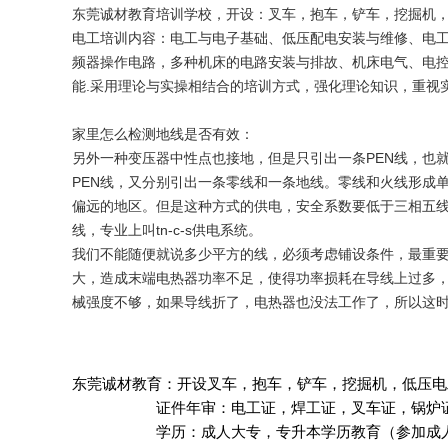
东莞诚材教育培训学校，开设：叉车，抱车，铲车，挖掘机
电工培训内容：电工与电子基础、低压配电安装与维修、电
频器操作电路，多种机床的电路安装与排故、机床电气、电
能.采用理论与实操相结合的培训方式，强化理论知识，重视
家里怎么检测地线是否有效：
另外一种变压器中性点也接地，但是只引出一条PEN线，也
PEN线，又分别引出一条零线和一条地线。零线和火线形成
偏远的地区。但是这种方式的供电，安全系数要低于三相五线
线，专业上叫tn-c-s供电系统。
我们不能随便就说多少平方的线，必须考虑铺设条件，最重
大，造成末端电热器功率不足，使得功率损耗在导线上过多
械强度不够，如果导线折了，电热器也没法工作了，所以这
东莞诚材教育：开设叉车，抱车，铲车，挖掘机，低压电
证件年审：电工证，焊工证，叉车证，锅炉证，
学历：成人大专，专升本学历教育
（参加成