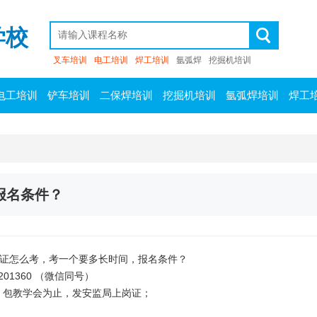
学校
叉车培训
电工培训
焊工培训
氩弧焊
挖掘机培训
电工培训
铲车培训
二保焊培训
挖掘机培训
氩弧焊培训
焊工
报名条件？
证怎么考，考一个要多长时间，报名条件？
13201360 （微信同号）
学，包教学会为止，发安监局上岗证；