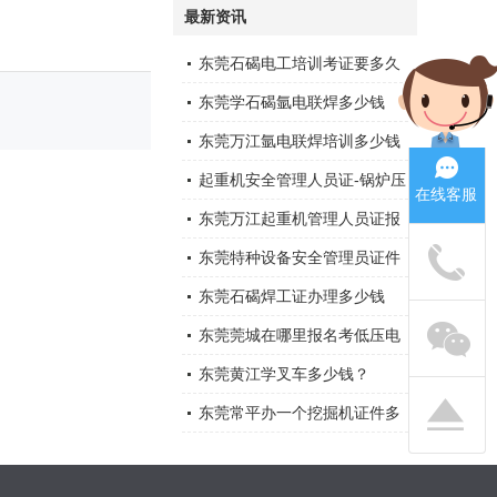
最新资讯
东莞石碣电工培训考证要多久
东莞学石碣氩电联焊多少钱
东莞万江氩电联焊培训多少钱
起重机安全管理人员证-锅炉压
在线客服
力容器证-电梯证在哪里考
东莞万江起重机管理人员证报
名多少钱
东莞特种设备安全管理员证件
多少钱，在哪里报名
东莞石碣焊工证办理多少钱
东莞莞城在哪里报名考低压电
工证
东莞黄江学叉车多少钱？
东莞常平办一个挖掘机证件多
少钱