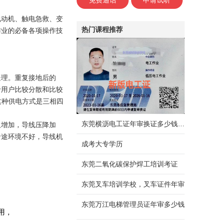
免费通话
申请试听
电动机、触电急救、变
热门课程推荐
作业的必备各项操作技
处理。重复接地后的
于用户比较分散和比较
这种供电方式是三相四
东莞横沥电工证年审换证多少钱，需要什么资料
阻增加，导线压降加
沿途环境不好，导线机
成考大专学历
东莞二氧化碳保护焊工培训考证
东莞叉车培训学校，叉车证件年审
。
东莞万江电梯管理员证年审多少钱
用，