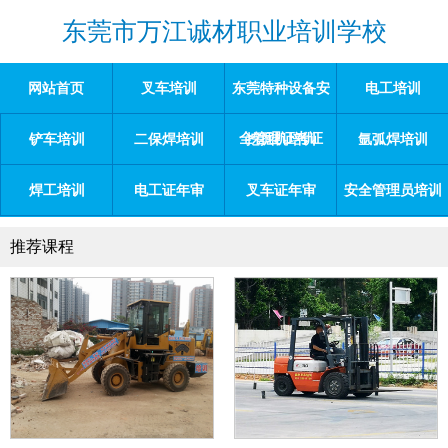
东莞市万江诚材职业培训学校
网站首页
叉车培训
东莞特种设备安
电工培训
全管理证考证
铲车培训
二保焊培训
挖掘机培训
氩弧焊培训
焊工培训
电工证年审
叉车证年审
安全管理员培训
推荐课程