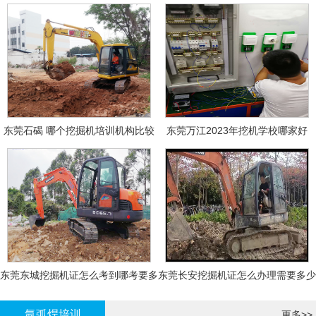
东莞石碣 哪个挖掘机培训机构比较
东莞万江2023年挖机学校哪家好
好?
东莞东城挖掘机证怎么考到哪考要多
东莞长安挖掘机证怎么办理需要多少
少钱-
钱?
氩弧焊培训
更多>>