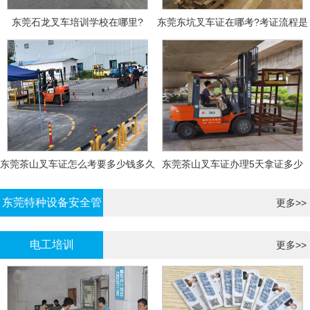
东莞石龙叉车培训学校在哪里?
东莞东坑叉车证在哪考?考证流程是
什么?需要什么资料?
东莞茶山叉车证怎么考要多少钱多久
东莞茶山叉车证办理5天拿证多少
拿证
钱?
东莞特种设备安全管
更多>>
理证考证
电工培训
更多>>