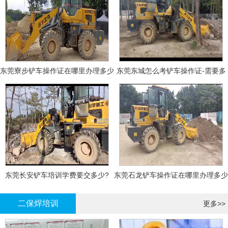
东莞寮步铲车操作证在哪里办理多少
东莞东城怎么考铲车操作证-需要多
钱
少钱?
东莞长安铲车培训学费要交多少?
东莞石龙铲车操作证在哪里办理多少
钱
二保焊培训
更多>>