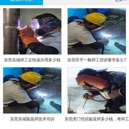
东莞东城焊工证快速办理多少钱
东莞常平一般焊工培训要学多久?
东莞东城氩弧焊技术培训
东莞虎门培训氩弧焊多少钱，考焊工
证多少钱？