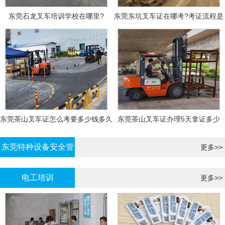
东莞石龙叉车培训学校在哪里?
东莞东坑叉车证在哪考?考证流程是
什么?需要什么资料?
东莞茶山叉车证怎么考要多少钱多久
东莞茶山叉车证办理5天拿证多少
拿证
钱?
东莞特种设备安全管
更多>>
理证考证
电工培训
更多>>