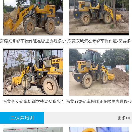
东莞寮步铲车操作证在哪里办理多少
东莞东城怎么考铲车操作证-需要多
钱
少钱?
东莞长安铲车培训学费要交多少?
东莞石龙铲车操作证在哪里办理多少
钱
二保焊培训
更多>>