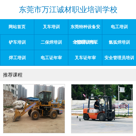
东莞市万江诚材职业培训学校
网站首页
叉车培训
东莞特种设备安
电工培训
全管理证考证
铲车培训
二保焊培训
挖掘机培训
氩弧焊培训
焊工培训
电工证年审
叉车证年审
安全管理员培训
推荐课程