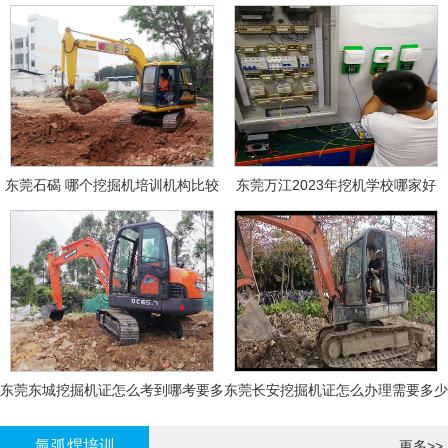
东莞石碣 哪个挖掘机培训机构比较
东莞万江2023年挖机学校哪家好
好?
东莞东城挖掘机证怎么考到哪考要多
东莞长安挖掘机证怎么办理需要多少
少钱-
钱?
氩弧焊培训
更多>>