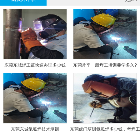
东莞东城焊工证快速办理多少钱
东莞常平一般焊工培训要学多久?
东莞东城氩弧焊技术培训
东莞虎门培训氩弧焊多少钱，考焊工
证多少钱？