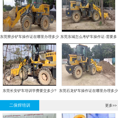
东莞寮步铲车操作证在哪里办理多少
东莞东城怎么考铲车操作证-需要多
钱
少钱?
东莞长安铲车培训学费要交多少?
东莞石龙铲车操作证在哪里办理多少
钱
二保焊培训
更多>>