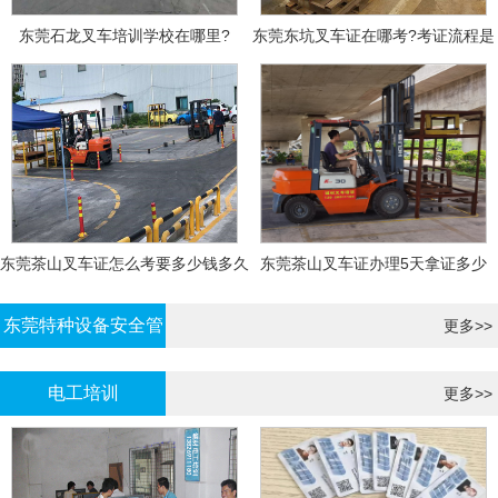
东莞石龙叉车培训学校在哪里?
东莞东坑叉车证在哪考?考证流程是
什么?需要什么资料?
东莞茶山叉车证怎么考要多少钱多久
东莞茶山叉车证办理5天拿证多少
拿证
钱?
东莞特种设备安全管
更多>>
理证考证
电工培训
更多>>