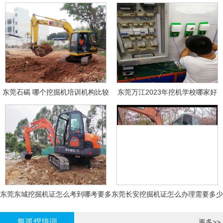
东莞石碣 哪个挖掘机培训机构比较
东莞万江2023年挖机学校哪家好
好?
东莞东城挖掘机证怎么考到哪考要多
东莞长安挖掘机证怎么办理需要多少
少钱-
钱?
氩弧焊培训
更多>>