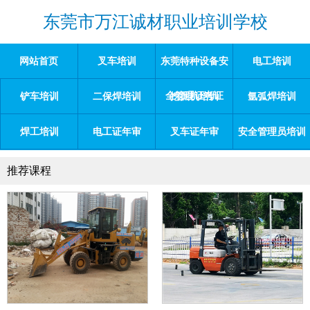
东莞市万江诚材职业培训学校
网站首页
叉车培训
东莞特种设备安
电工培训
全管理证考证
铲车培训
二保焊培训
挖掘机培训
氩弧焊培训
焊工培训
电工证年审
叉车证年审
安全管理员培训
推荐课程