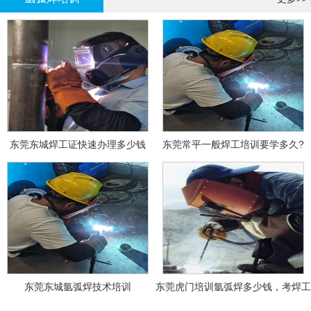
东莞东城焊工证快速办理多少钱
东莞常平一般焊工培训要学多久?
东莞东城氩弧焊技术培训
东莞虎门培训氩弧焊多少钱，考焊工
证多少钱？