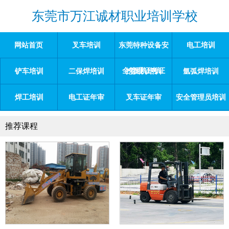
东莞市万江诚材职业培训学校
网站首页
叉车培训
东莞特种设备安
电工培训
全管理证考证
铲车培训
二保焊培训
挖掘机培训
氩弧焊培训
焊工培训
电工证年审
叉车证年审
安全管理员培训
推荐课程