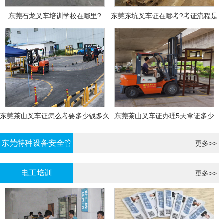
东莞石龙叉车培训学校在哪里?
东莞东坑叉车证在哪考?考证流程是
什么?需要什么资料?
东莞茶山叉车证怎么考要多少钱多久
东莞茶山叉车证办理5天拿证多少
拿证
钱?
东莞特种设备安全管
更多>>
理证考证
电工培训
更多>>