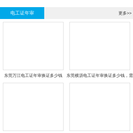
哪里报名?
报名考试
电工证年审
更多>>
东莞万江电工证年审换证多少钱
东莞横沥电工证年审换证多少钱，需
要什么资料