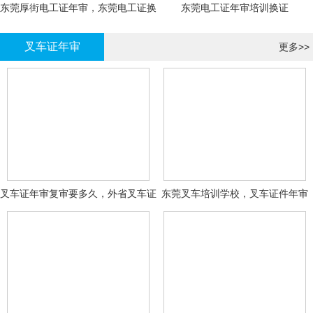
东莞厚街电工证年审，东莞电工证换
东莞电工证年审培训换证
证
叉车证年审
更多>>
叉车证年审复审要多久，外省叉车证
东莞叉车培训学校，叉车证件年审
年审换证