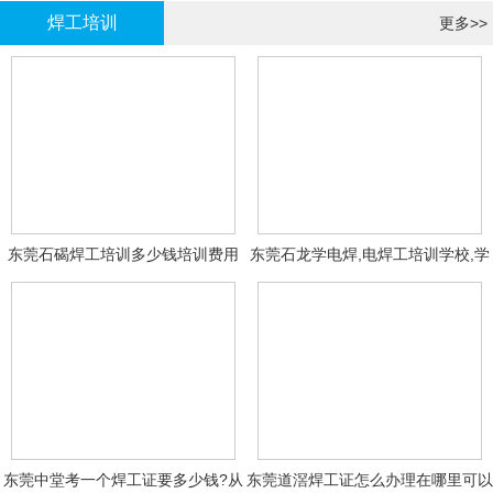
焊工培训
更多>>
东莞石碣焊工培训多少钱培训费用
东莞石龙学电焊,电焊工培训学校,学
费多少钱?
东莞中堂考一个焊工证要多少钱?从
东莞道滘焊工证怎么办理在哪里可以