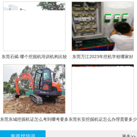
东莞石碣 哪个挖掘机培训机构比较
东莞万江2023年挖机学校哪家好
好?
东莞东城挖掘机证怎么考到哪考要多
东莞长安挖掘机证怎么办理需要多少
少钱-
钱?
氩弧焊培训
更多>>