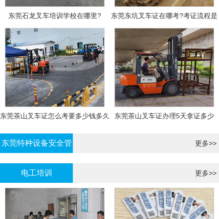
东莞石龙叉车培训学校在哪里?
东莞东坑叉车证在哪考?考证流程是
什么?需要什么资料?
东莞茶山叉车证怎么考要多少钱多久
东莞茶山叉车证办理5天拿证多少
拿证
钱?
东莞特种设备安全管
更多>>
理证考证
电工培训
更多>>