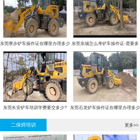
东莞寮步铲车操作证在哪里办理多少
东莞东城怎么考铲车操作证-需要多
钱
少钱?
东莞长安铲车培训学费要交多少?
东莞石龙铲车操作证在哪里办理多少
钱
二保焊培训
更多>>