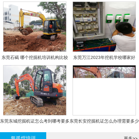
东莞石碣 哪个挖掘机培训机构比较
东莞万江2023年挖机学校哪家好
好?
东莞东城挖掘机证怎么考到哪考要多
东莞长安挖掘机证怎么办理需要多少
少钱-
钱?
氩弧焊培训
更多>>