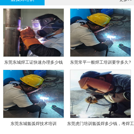
东莞东城焊工证快速办理多少钱
东莞常平一般焊工培训要学多久?
东莞东城氩弧焊技术培训
东莞虎门培训氩弧焊多少钱，考焊工
证多少钱？