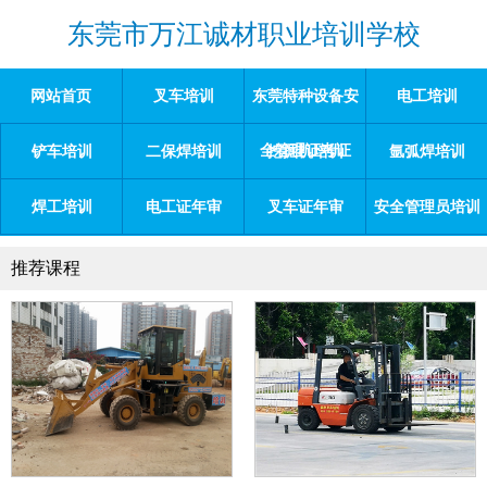
东莞市万江诚材职业培训学校
网站首页
叉车培训
东莞特种设备安
电工培训
全管理证考证
铲车培训
二保焊培训
挖掘机培训
氩弧焊培训
焊工培训
电工证年审
叉车证年审
安全管理员培训
推荐课程