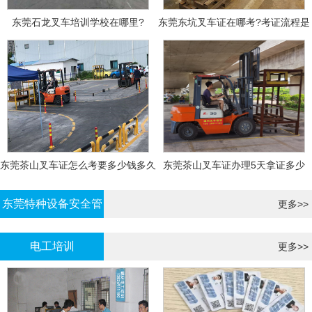
东莞石龙叉车培训学校在哪里?
东莞东坑叉车证在哪考?考证流程是
什么?需要什么资料?
东莞茶山叉车证怎么考要多少钱多久
东莞茶山叉车证办理5天拿证多少
拿证
钱?
东莞特种设备安全管
更多>>
理证考证
电工培训
更多>>