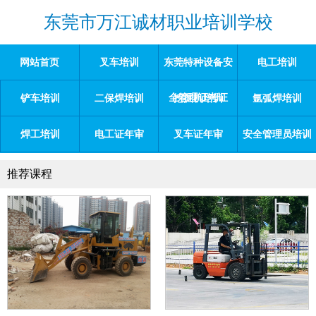
东莞市万江诚材职业培训学校
网站首页
叉车培训
东莞特种设备安
电工培训
全管理证考证
铲车培训
二保焊培训
挖掘机培训
氩弧焊培训
焊工培训
电工证年审
叉车证年审
安全管理员培训
推荐课程