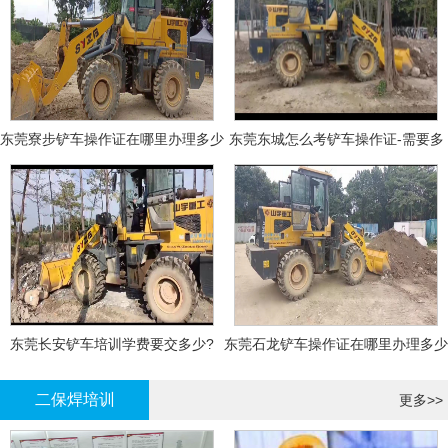
东莞寮步铲车操作证在哪里办理多少
东莞东城怎么考铲车操作证-需要多
钱
少钱?
东莞长安铲车培训学费要交多少?
东莞石龙铲车操作证在哪里办理多少
钱
二保焊培训
更多>>