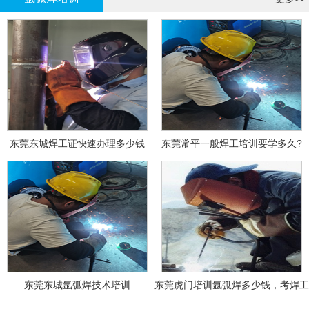
东莞东城焊工证快速办理多少钱
东莞常平一般焊工培训要学多久?
东莞东城氩弧焊技术培训
东莞虎门培训氩弧焊多少钱，考焊工
证多少钱？