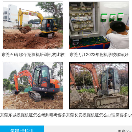
东莞石碣 哪个挖掘机培训机构比较
东莞万江2023年挖机学校哪家好
好?
东莞东城挖掘机证怎么考到哪考要多
东莞长安挖掘机证怎么办理需要多少
少钱-
钱?
氩弧焊培训
更多>>