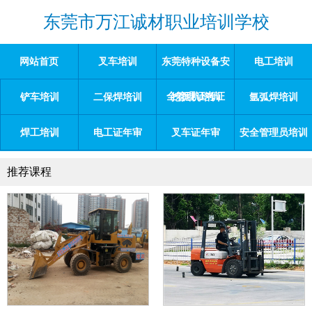
东莞市万江诚材职业培训学校
网站首页
叉车培训
东莞特种设备安
电工培训
全管理证考证
铲车培训
二保焊培训
挖掘机培训
氩弧焊培训
焊工培训
电工证年审
叉车证年审
安全管理员培训
推荐课程