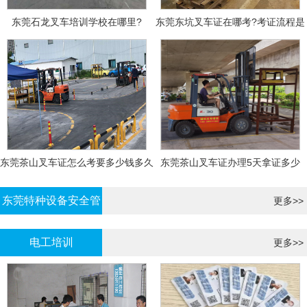
东莞石龙叉车培训学校在哪里?
东莞东坑叉车证在哪考?考证流程是
什么?需要什么资料?
东莞茶山叉车证怎么考要多少钱多久
东莞茶山叉车证办理5天拿证多少
拿证
钱?
东莞特种设备安全管
更多>>
理证考证
电工培训
更多>>