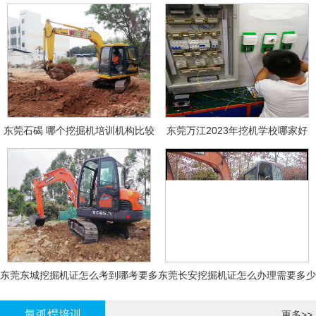
东莞石碣 哪个挖掘机培训机构比较
东莞万江2023年挖机学校哪家好
好?
东莞东城挖掘机证怎么考到哪考要多
东莞长安挖掘机证怎么办理需要多少
少钱-
钱?
氩弧焊培训
更多>>