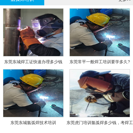
东莞东城焊工证快速办理多少钱
东莞常平一般焊工培训要学多久?
东莞东城氩弧焊技术培训
东莞虎门培训氩弧焊多少钱，考焊工
证多少钱？