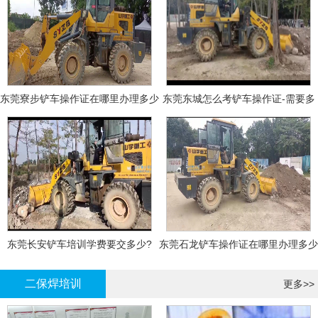
东莞寮步铲车操作证在哪里办理多少
东莞东城怎么考铲车操作证-需要多
钱
少钱?
东莞长安铲车培训学费要交多少?
东莞石龙铲车操作证在哪里办理多少
钱
二保焊培训
更多>>