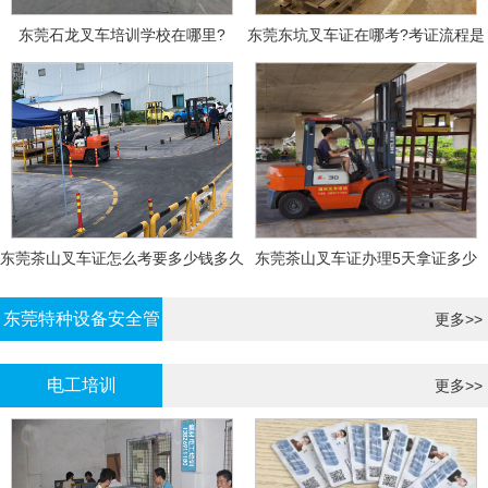
东莞石龙叉车培训学校在哪里?
东莞东坑叉车证在哪考?考证流程是
什么?需要什么资料?
东莞茶山叉车证怎么考要多少钱多久
东莞茶山叉车证办理5天拿证多少
拿证
钱?
东莞特种设备安全管
更多>>
理证考证
电工培训
更多>>