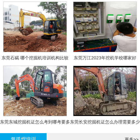
东莞石碣 哪个挖掘机培训机构比较
东莞万江2023年挖机学校哪家好
好?
东莞东城挖掘机证怎么考到哪考要多
东莞长安挖掘机证怎么办理需要多少
少钱-
钱?
氩弧焊培训
更多>>