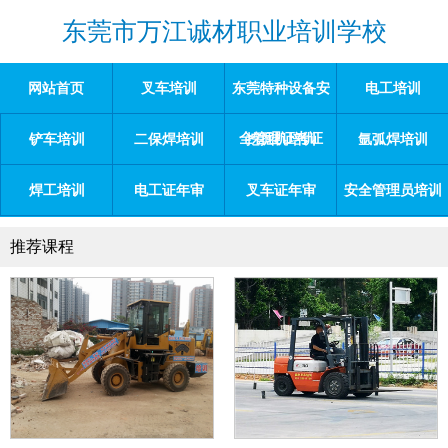
东莞市万江诚材职业培训学校
网站首页
叉车培训
东莞特种设备安
电工培训
全管理证考证
铲车培训
二保焊培训
挖掘机培训
氩弧焊培训
焊工培训
电工证年审
叉车证年审
安全管理员培训
推荐课程