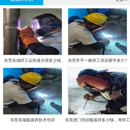
东莞东城焊工证快速办理多少钱
东莞常平一般焊工培训要学多久?
东莞东城氩弧焊技术培训
东莞虎门培训氩弧焊多少钱，考焊工
证多少钱？