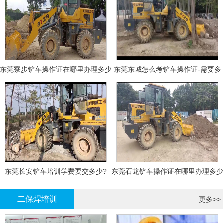
东莞寮步铲车操作证在哪里办理多少
东莞东城怎么考铲车操作证-需要多
钱
少钱?
东莞长安铲车培训学费要交多少?
东莞石龙铲车操作证在哪里办理多少
钱
二保焊培训
更多>>