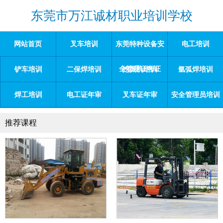
东莞市万江诚材职业培训学校
网站首页
叉车培训
东莞特种设备安
电工培训
全管理证考证
铲车培训
二保焊培训
挖掘机培训
氩弧焊培训
焊工培训
电工证年审
叉车证年审
安全管理员培训
推荐课程