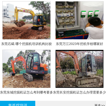
东莞石碣 哪个挖掘机培训机构比较
东莞万江2023年挖机学校哪家好
好?
东莞东城挖掘机证怎么考到哪考要多
东莞长安挖掘机证怎么办理需要多少
少钱-
钱?
氩弧焊培训
更多>>