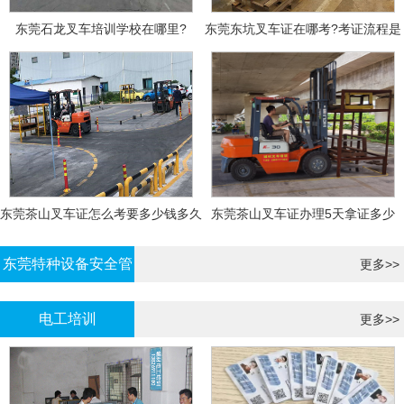
东莞石龙叉车培训学校在哪里?
东莞东坑叉车证在哪考?考证流程是
什么?需要什么资料?
东莞茶山叉车证怎么考要多少钱多久
东莞茶山叉车证办理5天拿证多少
拿证
钱?
东莞特种设备安全管
更多>>
理证考证
电工培训
更多>>