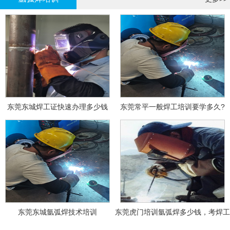
东莞东城焊工证快速办理多少钱
东莞常平一般焊工培训要学多久?
东莞东城氩弧焊技术培训
东莞虎门培训氩弧焊多少钱，考焊工
证多少钱？