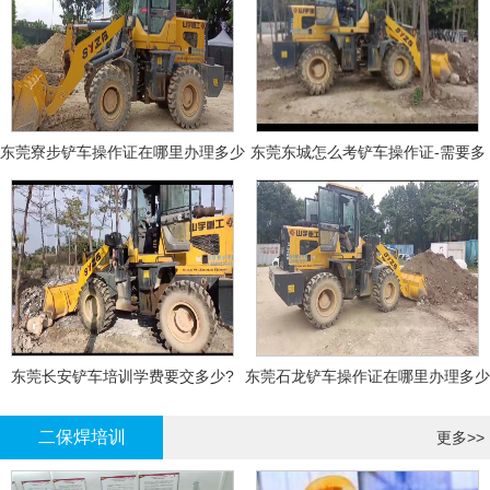
东莞寮步铲车操作证在哪里办理多少
东莞东城怎么考铲车操作证-需要多
钱
少钱?
东莞长安铲车培训学费要交多少?
东莞石龙铲车操作证在哪里办理多少
钱
二保焊培训
更多>>