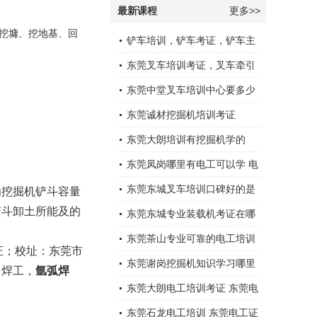
最新课程
更多>>
挖墉、挖地基、回
铲车培训，铲车考证，铲车主
要部件
东莞叉车培训考证，叉车牵引
。
车的使用和操作
东莞中堂叉车培训中心要多少
钱
东莞诚材挖掘机培训考证
东莞大朗培训有挖掘机学的
东莞凤岗哪里有电工可以学 电
工口诀
东莞东城叉车培训口碑好的是
为挖掘机铲斗容量
铲斗卸土所能及的
哪家呢？机构在哪里呢？
东莞东城专业装载机考证在哪
里可以报名
东莞茶山专业可靠的电工培训
上岗证；校址：东莞市
学校收费如何？
东莞谢岗挖掘机知识学习哪里
，焊工，
氩弧焊
好,挖掘机培训考证
东莞大朗电工培训考证 东莞电
工技能学校
东莞石龙电工培训 东莞电工证