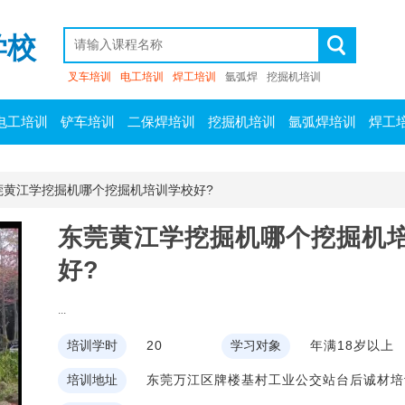
学校
叉车培训
电工培训
焊工培训
氩弧焊
挖掘机培训
电工培训
铲车培训
二保焊培训
挖掘机培训
氩弧焊培训
焊工
莞黄江学挖掘机哪个挖掘机培训学校好?
东莞黄江学挖掘机哪个挖掘机
好?
...
培训学时
20
学习对象
年满18岁以上
培训地址
东莞万江区牌楼基村工业公交站台后诚材培