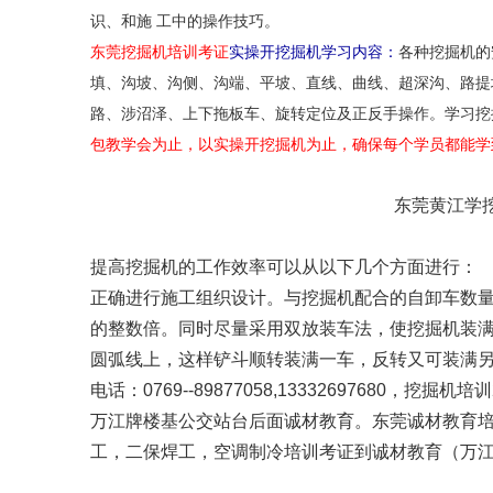
识、和施 工中的操作技巧。
东莞挖掘机培训考证
实操开挖掘机学习内容：
各种挖掘机的
填、沟坡、沟侧、沟端、平坡、直线、曲线、超深沟、路提
路、涉沼泽、上下拖板车、旋转定位及正反手操作。学习挖
包教学会为止，以实操开挖掘机为止，确保每个学员都能学
东莞黄江学挖掘机
提高挖掘机的工作效率可以从以下几个方面进行
正确进行施工组织设计。与挖掘机配合的自卸车数
的整数倍。同时尽量采用双放装车法，使挖掘机装
圆弧线上，这样铲斗顺转装满一车，反转又可装满
电话：0769--89877058,1333269768
万江牌楼基公交站台后面诚材教育。东莞诚材教育
工，二保焊工，空调制冷培训考证到诚材教育（万