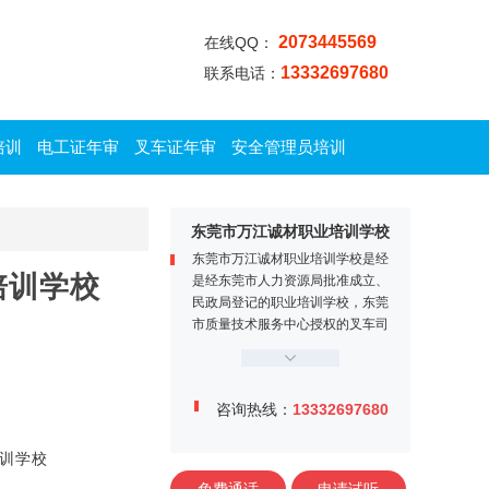
2073445569
在线QQ：
13332697680
联系电话：
培训
电工证年审
叉车证年审
安全管理员培训
东莞市万江诚材职业培训学校
东莞市万江诚材职业培训学校是经
培训学校
是经东莞市人力资源局批准成立、
民政局登记的职业培训学校，东莞
市质量技术服务中心授权的叉车司
机定点培训机构。学校位于东莞市
万江区牌楼基村工业区金鳌大道1
2号，交通便利、教学设施完善，
咨询热线：
13332697680
师资力量雄厚，学校内设电工实训
中心、焊工实训中心、叉车司机训
练场、多媒体课室等。
训学校