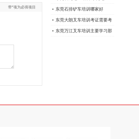
带*项为必填项目
电工培训学校
东莞石排铲车培训哪家好
东莞大朗叉车培训考证需要考
试吗
东莞万江叉车培训主要学习那
课程？