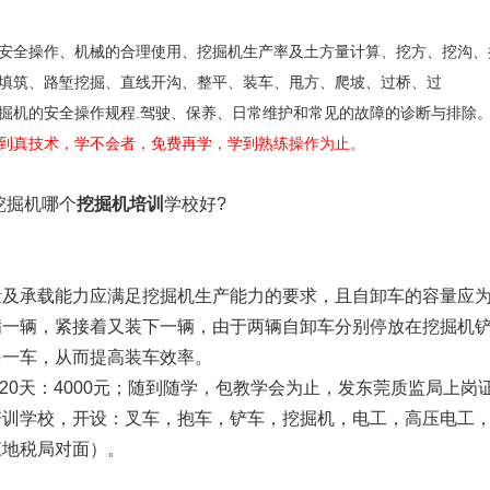
安全操作、机械的合理使用、挖掘机生产率及土方量计算、挖方、挖沟、
填筑、路堑挖掘、直线开沟、整平、装车、甩方、爬坡、过桥、过
掘机的安全操作规程.驾驶、保养、日常维护和常见的故障的诊断与排除
到真技术，学不会者，免费再学，学到熟练操作为止。
哪个
挖掘机培训
学校好?
：
量及承载能力应满足挖掘机生产能力的要求，且自卸车的容量应
满一辆，紧接着又装下一辆，由于两辆自卸车分别停放在挖掘机
另一车，从而提高装车效率。
0，挖掘机培训20天：4000元；随到随学，包教学会为止，发东莞质监局
培训学校，开设：叉车，抱车，铲车，挖掘机，电工，高压电工
江地税局对面）。