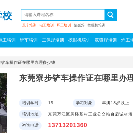
学校
叉车培训
电工培训
焊工培训
氩弧焊
挖掘机培训
电工培训
铲车培训
二保焊培训
挖掘机培训
氩弧焊培训
焊工
步铲车操作证在哪里办理多少钱
东莞寮步铲车操作证在哪里办
...
培训学时
15
学习对象
年满18岁以上
培训地址
东莞万江区牌楼基村工业公交站台后诚材培
13713201360
咨询电话