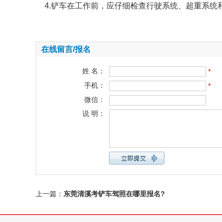
4.铲车在工作前，应仔细检查行驶系统、超重系统
在线留言/报名
姓 名：
*
手机：
*
微信：
说 明：
上一篇：
东莞清溪考铲车驾照在哪里报名?