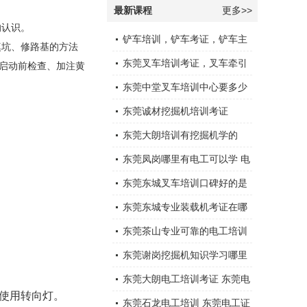
最新课程
更多>>
的认识。
铲车培训，铲车考证，铲车主
填坑、修路基的方法
要部件
东莞叉车培训考证，叉车牵引
启动前检查、加注黄
车的使用和操作
东莞中堂叉车培训中心要多少
钱
东莞诚材挖掘机培训考证
东莞大朗培训有挖掘机学的
东莞凤岗哪里有电工可以学 电
工口诀
东莞东城叉车培训口碑好的是
哪家呢？机构在哪里呢？
东莞东城专业装载机考证在哪
里可以报名
东莞茶山专业可靠的电工培训
学校收费如何？
东莞谢岗挖掘机知识学习哪里
好,挖掘机培训考证
东莞大朗电工培训考证 东莞电
确使用转向灯。
工技能学校
东莞石龙电工培训 东莞电工证