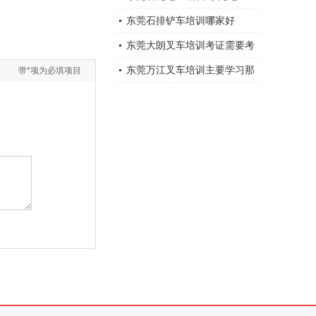
电工培训学校
东莞石排铲车培训哪家好
东莞大朗叉车培训考证需要考
试吗
东莞万江叉车培训主要学习那
带*项为必填项目
课程？