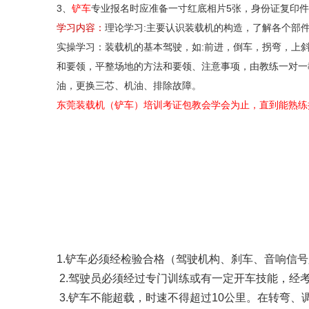
3、
铲车
专业报名时应准备一寸红底相片
5张，身份证复印件
学习内容：
理论学习:主要认识装载机的构造，了解各个部
实操学习：装载机的基本驾驶，如:前进，倒车，拐弯，上
和要领，平
整场地的方法和要领、注意事项，由教练一对一
油，更换三芯、机油、排除故障。
东莞装载机（铲车）培训考证包教会学会为止，直到能熟练
东莞寮步铲车操作证
1.铲车必须经检验合格（驾驶机构、刹车、音响信
2.驾驶员必须经过专门训练或有一定开车技能，经
3.铲车不能超载，时速不得超过10公里。在转弯