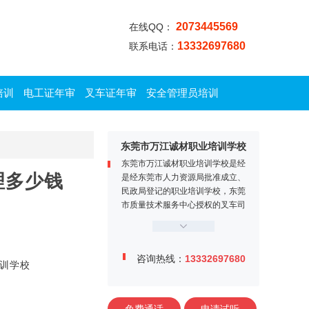
2073445569
在线QQ：
13332697680
联系电话：
培训
电工证年审
叉车证年审
安全管理员培训
东莞市万江诚材职业培训学校
东莞市万江诚材职业培训学校是经
理多少钱
是经东莞市人力资源局批准成立、
民政局登记的职业培训学校，东莞
市质量技术服务中心授权的叉车司
机定点培训机构。学校位于东莞市
万江区牌楼基村工业区金鳌大道1
2号，交通便利、教学设施完善，
咨询热线：
13332697680
师资力量雄厚，学校内设电工实训
训学校
中心、焊工实训中心、叉车司机训
练场、多媒体课室等。